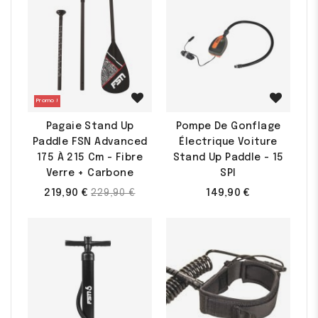
Promo !
Pagaie Stand Up
Pompe De Gonflage
Paddle FSN Advanced
Électrique Voiture
175 À 215 Cm - Fibre
Stand Up Paddle - 15
Verre + Carbone
SPI
Prix
219,90 €
149,90 €
229,90 €
de
base