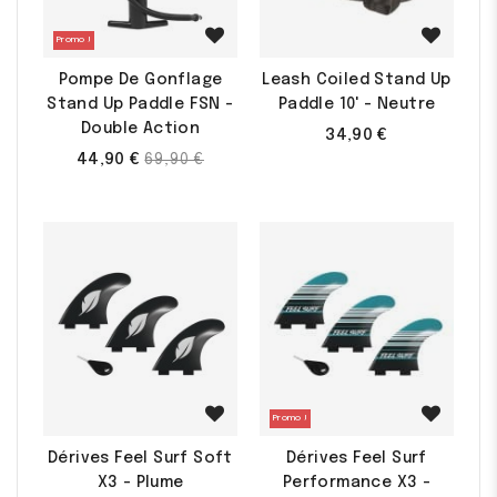
Promo !
Pompe De Gonflage
Leash Coiled Stand Up
Stand Up Paddle FSN -
Paddle 10' - Neutre
Double Action
34,90 €
Prix
44,90 €
69,90 €
de
base
Promo !
Dérives Feel Surf Soft
Dérives Feel Surf
X3 - Plume
Performance X3 -