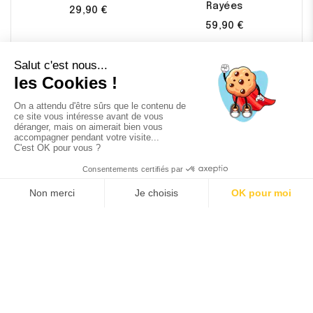
Rayées
29,90 €
59,90 €

Affichage 1-18 de 21 article(s)
1
2
Filtres
9.1
/10

Qui Sommes-Nous ?
399 avis

Le Héros