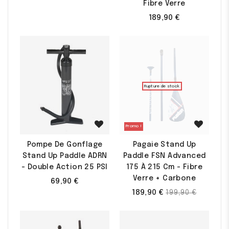
Fibre Verre
189,90 €
Rupture de stock
Promo !
Pompe De Gonflage
Pagaie Stand Up
Stand Up Paddle ADRN
Paddle FSN Advanced
- Double Action 25 PSI
175 À 215 Cm - Fibre
Verre + Carbone
69,90 €
Prix
189,90 €
199,90 €
de
base