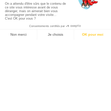
9.1
/10
399 avis