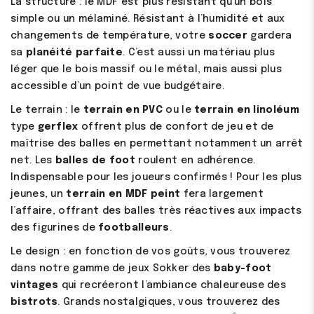
La structure : le MDF est plus résistant qu’un bois
simple ou un mélaminé. Résistant à l’humidité et aux
changements de température, votre
soccer
gardera
sa
planéité parfaite
. C’est aussi un matériau plus
léger que le bois massif ou le métal, mais aussi plus
accessible d’un point de vue budgétaire.
Le terrain : le
terrain en PVC
ou le
terrain en linoléum
type
gerflex
offrent plus de confort de jeu et de
maîtrise des balles en permettant notamment un arrêt
net. Les
balles de foot
roulent en adhérence.
Indispensable pour les joueurs confirmés ! Pour les plus
jeunes, un
terrain en MDF peint
fera largement
l’affaire, offrant des balles très réactives aux impacts
des figurines de
footballeurs
.
Le design : en fonction de vos goûts, vous trouverez
dans notre gamme de jeux Sokker des
baby-foot
vintages
qui recréeront l’ambiance chaleureuse des
bistrots
. Grands nostalgiques, vous trouverez des