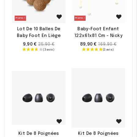
Promo !
Promo !
Lot De 10 Balles De
Baby-Foot Enfant
Baby Foot En Liège
122x61x81 Cm - Nicky
Prix
Prix
9,90 €
89,90 €
25,90 €
169,90 €
de
de
base
base
Kit De 8 Poignées
Kit De 8 Poignées