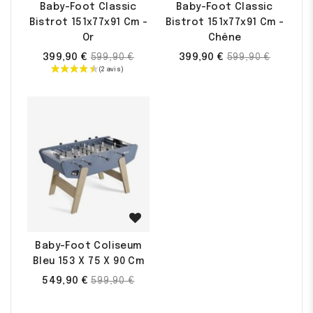
Baby-Foot Classic
Baby-Foot Classic
Bistrot 151x77x91 Cm -
Bistrot 151x77x91 Cm -
Or
Chêne
Prix
Prix
399,90 €
399,90 €
599,90 €
599,90 €
de
de
base
base
Baby-Foot Coliseum
Bleu 153 X 75 X 90 Cm
Prix
549,90 €
599,90 €
de