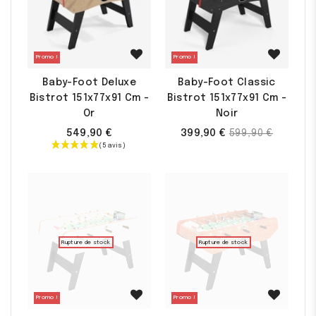
Promo !
Promo !
Baby-Foot Deluxe
Baby-Foot Classic
Bistrot 151x77x91 Cm -
Bistrot 151x77x91 Cm -
Or
Noir
Prix
549,90 €
399,90 €
599,90 €
de
base
Rupture de stock
Rupture de stock
Promo !
Promo !