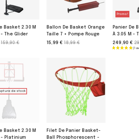
Promo !
e Basket 2.30 M
Ballon De Basket Orange
Panier De 
 - The Glider
Taille 7 + Pompe Rouge
À 3.05 M - 
Prix
Prix
Pr
15,99 €
249,90 €
159,90 €
18,99 €
2
de
de
d
base
base
b
upture de stock
e Basket 2.30 M
Filet De Panier Basket-
 - Platinium
Ball Phosphorescent -