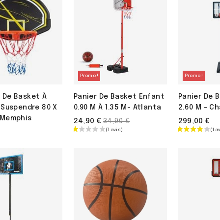
Promo !
Promo !
 De Basket À
Panier De Basket Enfant
Panier De B
 Suspendre 80 X
0.90 M À 1.35 M- Atlanta
2.60 M - Ch
 Memphis
Prix
24,90 €
299,00 €
34,90 €
de
base