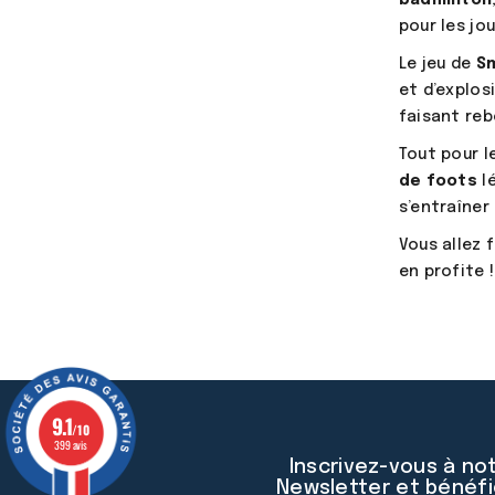
pour les jo
Le jeu de
S
et d’explos
faisant reb
Tout pour l
de foots
lé
s’entraîner
Vous allez 
en profite 
9.1
/10
399 avis
Inscrivez-vous à no
Newsletter et bénéfi