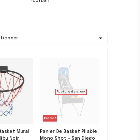
Football

ctionner
Rupture de stock
Promo !
Basket Mural
Panier De Basket Pliable
ibu Noir
Mono Shot - San Diego