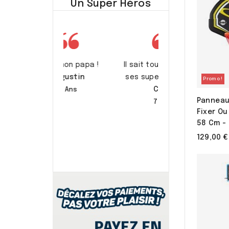
Un Super Héros
st mon papa !
Il sait tout faire avec
Augustin
ses supers pouvoirs.
Promo !
Calie
7 Ans
Panneau
7 Ans
Fixer Ou
58 Cm -
129,00 €