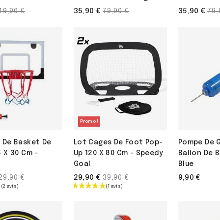
Prix
Prix
Pri
35,90 €
35,90 €
49,90 €
79,90 €
79,
de
de
de
base
base
ba
Promo !
 De Basket De
Lot Cages De Foot Pop-
Pompe De G
 X 30 Cm -
Up 120 X 80 Cm - Speedy
Ballon De 
Goal
Blue
Prix
Prix
29,90 €
9,90 €
29,90 €
39,90 €
de
de
base
base