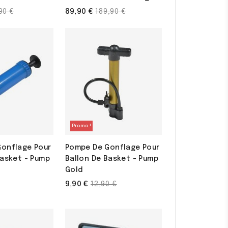
x
Prix
89,90 €
90 €
189,90 €
de
se
base
Promo !
onflage Pour
Pompe De Gonflage Pour
Basket - Pump
Ballon De Basket - Pump
Gold
Prix
9,90 €
12,90 €
de
base