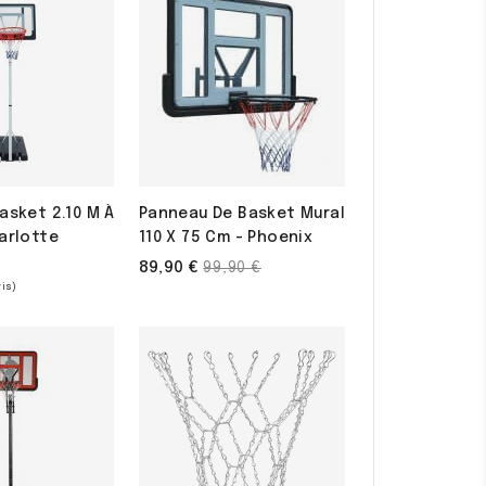
asket 2.10 M À
Panneau De Basket Mural
arlotte
110 X 75 Cm - Phoenix
Prix
89,90 €
99,90 €
de
base