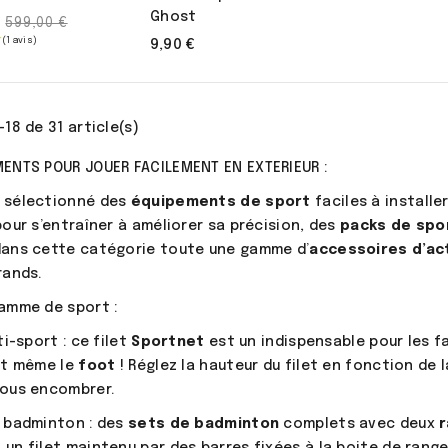
Ghost
Prix
€
599,00 €
9,90 €
de
base
-18 de 31 article(s)
(2 avis)
MENTS POUR JOUER FACILEMENT EN EXTERIEUR :
 sélectionné des
équipements de sport
faciles à installer
pour s’entraîner à améliorer sa précision, des
packs de spo
dans cette catégorie toute une gamme d’
accessoires d’ac
grands.
gamme de sport :
ti-sport : ce filet
Sportnet
est un indispensable pour les fa
t même le
foot
! Réglez la hauteur du filet en fonction de l
vous encombrer.
e badminton : des
sets de badminton
complets avec deux
, un filet maintenu par des barres fixées à la boite de rang