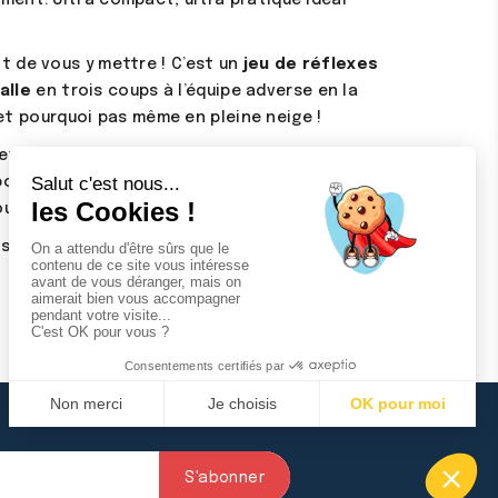
t de vous y mettre ! C’est un
jeu de réflexes
alle
en trois coups à l’équipe adverse en la
in et pourquoi pas même en pleine neige !
ment leur bonheur grâce à des
lots de cages
pompe et sardines de fixations. Pour
our nos
cibles cages de football
amovibles !
ts à
jouer dehors
ou pour que toute la famille
(1 avis)