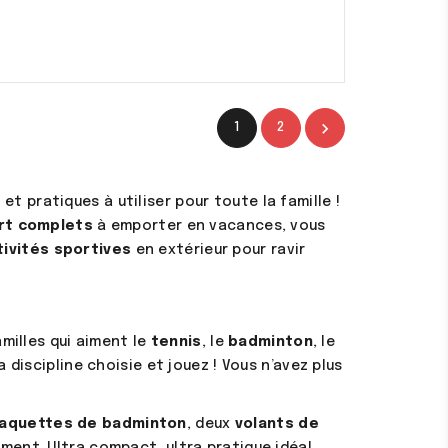

1
2
(1 avis)
 et pratiques à utiliser pour toute la famille !
rt complets
à emporter en vacances, vous
tivités sportives
en extérieur pour ravir
milles qui aiment le
tennis
, le
badminton
, le
a discipline choisie et jouez ! Vous n’avez plus
raquettes de badminton
, deux
volants de
ement. Ultra compact, ultra pratique idéal