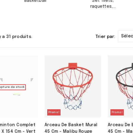
Basketball
Set filets,
raquettes,...
Séle
 y a 31 produits.
Trier par:
upture de stock
Promo !
Promo !
minton Complet
Arceau De Basket Mural
Arceau De 
 X 154 Cm - Vert
45 Cm - Malibu Rouge
45 Cm - Mal