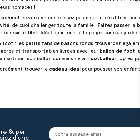
ueurs nomades !
mashball
: si vous ne connaissez pas encore, c’est le momen
ivité, de quoi challenger toute la famille ! Faites passer la
b
ondir sur le
filet
. Idéal pour jouer à la plage, dans un jard
e foot : les petits fans de ballons ronds trouveront égale
gères et transportables livrées avec leur
ballon de foot
, 
 à maîtriser son ballon comme un vrai
footballeur
, optez p
forcément trouver le
cadeau idéal
pour pousser vos enfan
!
tre Super
ciez d’une