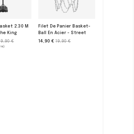
Basket 2.30 M
Filet De Panier Basket-
The King
Ball En Acier - Street
ix
Prix
14,90 €
99,90 €
19,90 €
e
de
ase
base