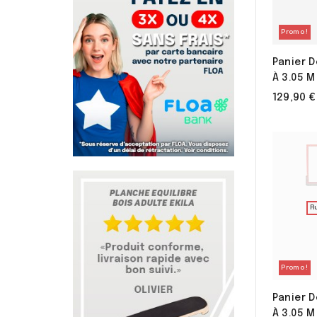
Promo !
Panier D
À 3.05 M
129,90 €
R
Promo !
Panier D
À 3.05 M