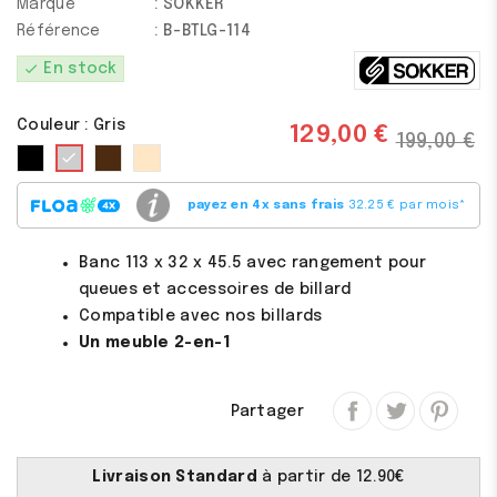
Marque
: SOKKER
Référence
: B-BTLG-114
check
En stock
Couleur : Gris
129,00 €
199,00 €
Noir
Marron
Beige
Gris
payez en 4x sans frais
32.25 € par mois
*
Banc 113 x 32 x 45.5 avec rangement pour
queues et accessoires de billard
Compatible avec nos billards
Un meuble 2-en-1
Partager
Livraison Standard
à partir de 12.90€