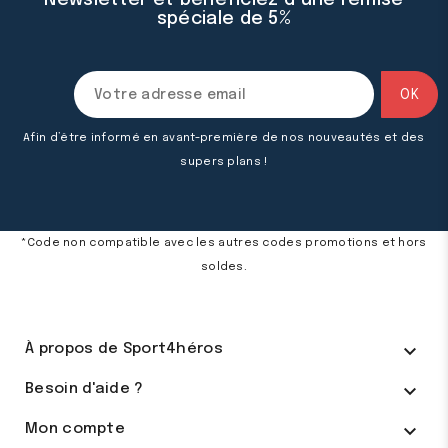
Newsletter et bénéficiez d’une remise
spéciale de 5%
Afin d’être informé en avant-première de nos nouveautés et des
supers plans !
*Code non compatible avec les autres codes promotions et hors
soldes.

À propos de Sport4héros

Besoin d'aide ?

Mon compte