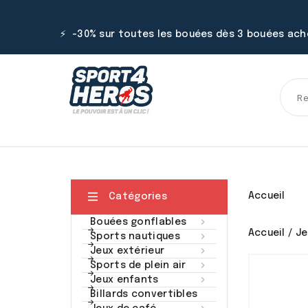
⚡ -30% sur toutes les bouées dès 3 bouées ac

Accueil
Catégories

Bouées gonflables
Accueil
Je

Sports nautiques

Jeux extérieur

Sports de plein air

Jeux enfants
Billards convertibles