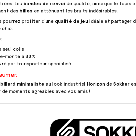
ntrées. Les
bandes de renvoi
de qualité, ainsi que le tapis 
ent des
billes
en atténuant les bruits indésirables.
s pourrez profiter d'une
qualité de jeu
idéale et partager d
 chic.
:
n seul colis
ré-monté à 80 %
ivré par transporteur spécialisé
sumer:
d
billard minimaliste
au look industriel
Horizon
de
Sokker
es
r de moments agréables avec vos amis !