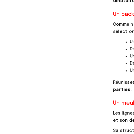
dînatoir
Un pack
Comme nou
sélectio
U
D
U
D
U
Réunisse
parties
.
Un meub
Les ligne
et son
d
Sa struct