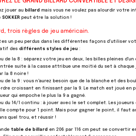
REZ LE GRAND BILLARD CONVERTIBLE ET DESIG
ez jouer au
billard
mais vous ne voulez pas alourdir votre in
e
SOKKER
peut être la solution !
rd, trois règles de jeu américain.
tes un peu perdus dans les différentes façons d'utiliser vo
latif des
différents styles de jeu
:
eu de la 8 : séparez votre jeu en deux, les billes pleines d'u
entrée suite à la casse attribue une moitié du set à chaque j
r la 8 noire !
eu de la 9 : vous n'aurez besoin que de la blanche et des bo
'ordre croissant en finissant par la 9. Le match est joué en 
oueur qui empoche le plus la 9 a gagné.
eu du 14/1 continu : à jouer avec le set complet. Les joueur
ille compte pour 1 point. Mais pour gagner le point, il faut 
ns quel trou, et réussir !
rande
table de billard
en 206 par 116 cm peut se convertir 