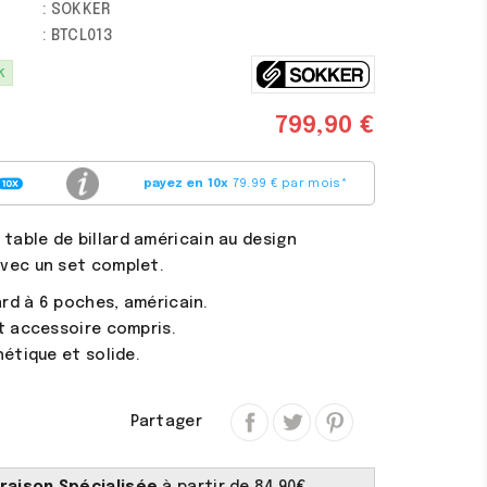
: SOKKER
: BTCL013
(1 avis)
k
799,90 €
payez en 10x
79.99 € par mois
*
table de billard américain au design
avec un set complet.
lard à 6 poches, américain.
t accessoire compris.
hétique et solide.
Partager
vraison Spécialisée
à partir de 84.90€