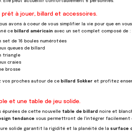
e
. Elle peut accueillir confortablement 6 personnes.
 prêt à jouer, billard et accessoires.
s avons à coeur de vous simplifier la vie pour que en vou
nné ce
billard américain
avec un set complet composé de :
n set de 16 boules numérotées
eux queues de billard
n triangle
eux craies
ne brosse
z vos proches autour de ce
billard Sokker
et profitez ensem
le et une table de jeu solide.
s épurées de cette nouvelle
table de billard
noire et blanc
esign tendance
vous permettront de l'intégrer facilement d
ure solide garantit la rigidité et la planéité de la
surface d