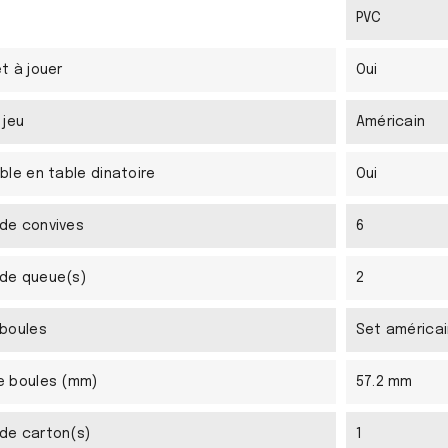
PVC
t à jouer
Oui
 jeu
Américain
ble en table dinatoire
Oui
de convives
6
de queue(s)
2
 boules
Set américai
e boules (mm)
57.2 mm
de carton(s)
1