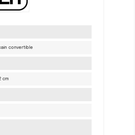
cain convertible
82 cm