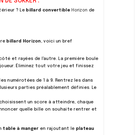
N DE SOKKER :
térieur ? Le
billard convertible
Horizon
de
tre
billard Horizon
, voici un bref
n côté et rayées de l'autre. La première boule
oueur. Éliminez tout votre jeu et finissez
ules numérotées de 1 à 9. Rentrez les dans
plusieurs parties préalablement définies. Le
s choisissent un score à atteindre, chaque
annoncer quelle bille on souhaite rentrer et
en
table à manger
en rajoutant le
plateau