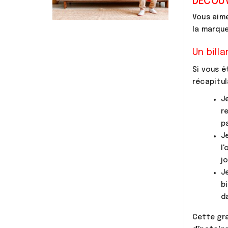
DÉCOUV
Vous aim
la marqu
Un billa
Si vous ê
récapitu
J
r
pa
J
l
j
J
b
da
Cette g