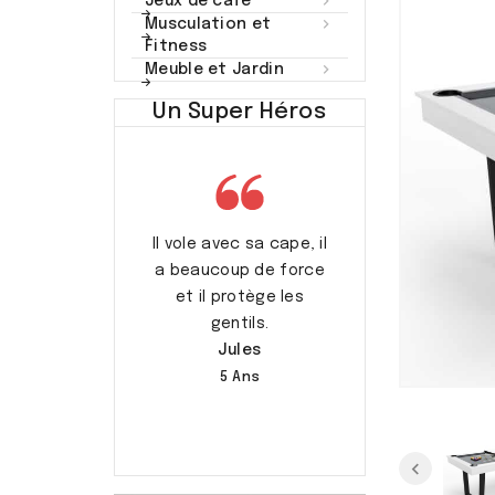

Jeux de café

Musculation et
Fitness

Meuble et Jardin
Un Super Héros
rend soin des
Il vole avec sa cape, il
C’est mon pap
s et les aide.
a beaucoup de force
Augustin
Capucine
et il protège les
7 Ans
gentils.
7 Ans
Jules
5 Ans