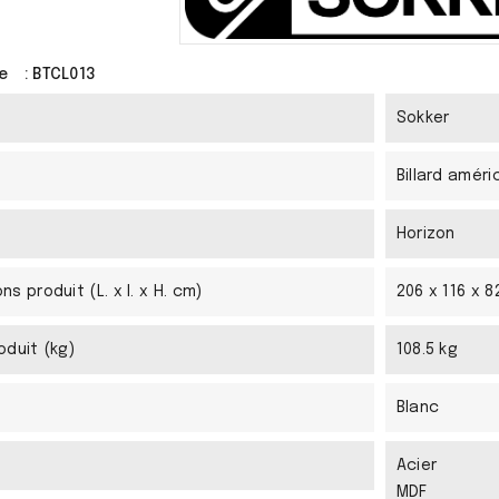
e
: BTCL013
Sokker
Billard améri
Horizon
ns produit (L. x l. x H. cm)
206 x 116 x 
oduit (kg)
108.5 kg
Blanc
Acier
MDF