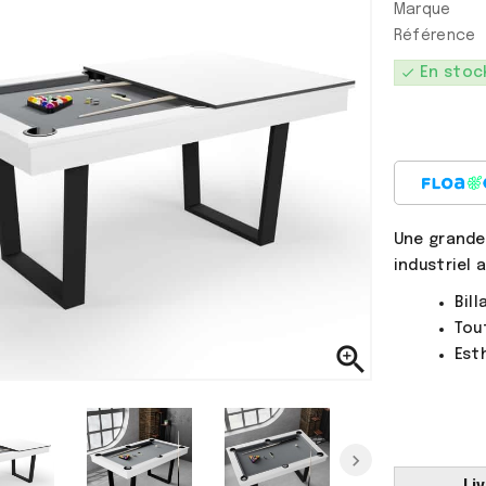
Marque
Référence
check
En stoc
Une grande 
a !
Il sait tout faire avec
industriel 
ses supers pouvoirs.
Calie
Bil
7 Ans
Tou

Est
Li