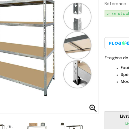
Référence
check
En stoc
Étagère de
a !
Il sait tout faire avec
Fac
ses supers pouvoirs.
Spé
Calie
Mod
7 Ans

Livr
Li