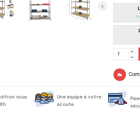
Li
Com
dition sous
Une équipe à votre
Pai
48h
écoute
séc