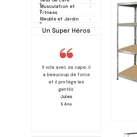

Jeux de café

Musculation et
Fitness

Meuble et Jardin
Un Super Héros
rend soin des
Il vole avec sa cape, il
C’est mon pap
s et les aide.
a beaucoup de force
Augustin
Capucine
et il protège les
7 Ans
gentils.
7 Ans
Jules
5 Ans