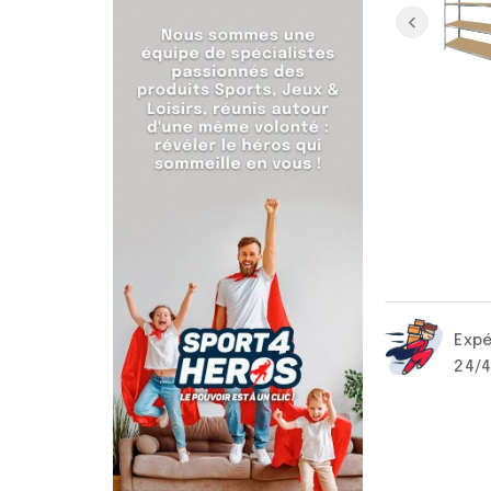
Expé
24/