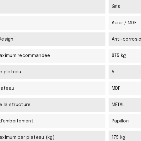
Gris
Acier / MDF
 Design
Anti-corrosi
maximum recommandée
875 kg
e plateau
5
lateau
MDF
e la structure
MÉTAL
d'emboitement
Papillon
aximum par plateau (kg)
175 kg