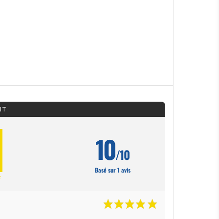
IT
10
/10
Basé sur 1 avis
★