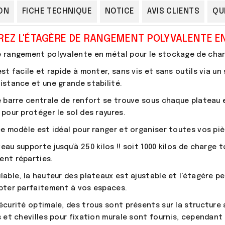
ON
FICHE TECHNIQUE
NOTICE
AVIS CLIENTS
QU
EZ L'ÉTAGÈ
RE DE RANGEMENT POLYVALENTE EN
 rangement polyvalente en métal pour le stockage de char
est facile et rapide à monter, sans vis et sans outils via un
istance et une grande stabilité.
e barre centrale de renfort se trouve sous chaque plateau 
 pour protéger le sol des rayures.
ce modèle est idéal pour ranger et organiser toutes vos pièce
eau supporte jusqu’à 250 kilos !! soit 1000 kilos de charge 
ent réparties.
lable, la hauteur des plateaux est ajustable et l'étagère p
pter parfaitement à vos espaces.
écurité optimale, des trous sont présents sur la structure af
s et chevilles pour fixation murale sont fournis, cependant a