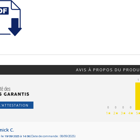
AVIS À PROPOS DU PRODU
1
L'ATTESTATION
0
0
0
0
1★
2★
3★
4★
5
nick C.
 le 19/09/2025 à 14:06
(Date de commande : 08/09/2025)