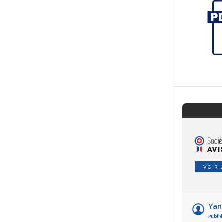
VOIR 
Yan
Publié