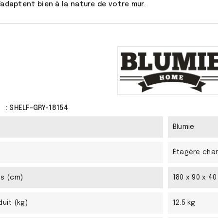
s'adaptent bien à la nature de votre mur.
: SHELF-GRY-18154
Blumie
Étagère char
ns (cm)
180 x 90 x 4
duit (kg)
12.5 kg