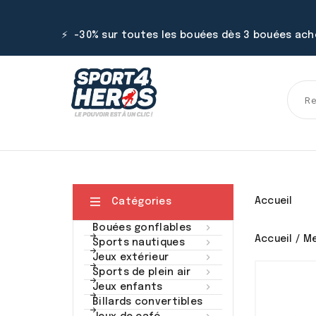
⚡ -30% sur toutes les bouées dès 3 bouées ac

Accueil
Catégories

Bouées gonflables
Accueil
Me

Sports nautiques

Jeux extérieur

Sports de plein air

Jeux enfants
Billards convertibles