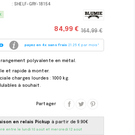
: SHELF-GRY-18154
(1 avis)
k
84,99 €
164,99 €
payez en 4x sans frais
21.25 € par mois
*
 rangement polyvalente en métal.
ile et rapide à monter.
ciale charges lourdes : 1000 kg.
ulables à souhait.
Partager
aison en relais Pickup
à partir de 9.90€
vré entre le lundi 10 août et mercredi 12 août