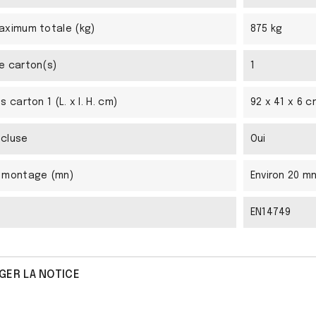
aximum totale (kg)
875 kg
e carton(s)
1
 carton 1 (L. x l. H. cm)
92 x 41 x 6 c
ncluse
Oui
 montage (mn)
Environ 20 m
EN14749
GER LA NOTICE