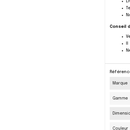
L
T
N
Conseil d
V
I
N
Référenc
Marque
Gamme
Dimensio
Couleur