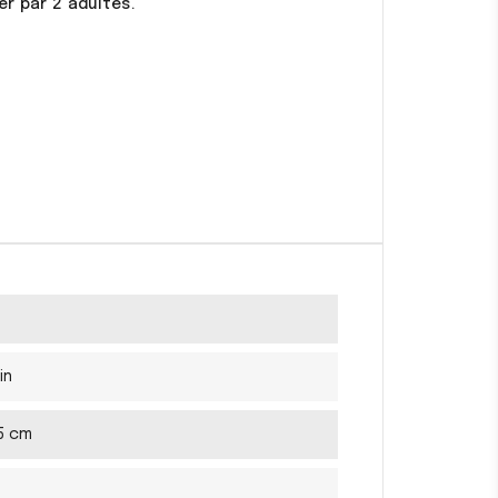
er par 2 adultes.
in
75 cm