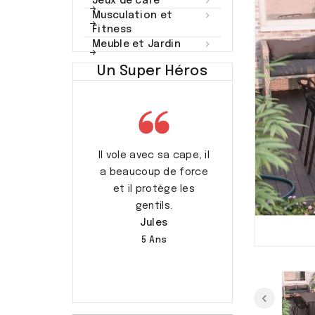

Jeux de café

Musculation et
Fitness

Meuble et Jardin
Un Super Héros
rend soin des
Il vole avec sa cape, il
C’est mon pap
s et les aide.
a beaucoup de force
Augustin
Capucine
et il protège les
7 Ans
gentils.
7 Ans
Jules
5 Ans