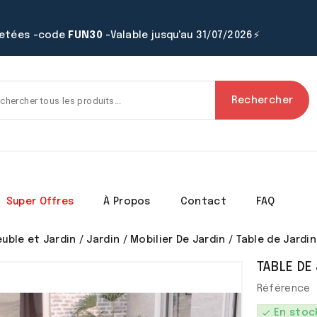
hetées -code
FUN30
-Valable jusqu'au 31/07/2026⚡
Rechercher
Super Offres
À Propos
Contact
FAQ
uble et Jardin
Jardin
Mobilier De Jardin
Table de Jardin
TABLE DE
Référence
check
En stoc