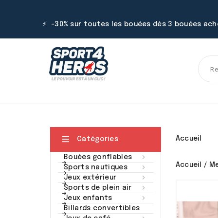
⚡ -30% sur toutes les bouées dès 3 bouées ac

Accueil
Catégories

Bouées gonflables
Accueil
Me

Sports nautiques

Jeux extérieur

Sports de plein air

Jeux enfants
Billards convertibles