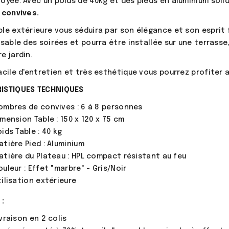
oyée. Avec un poids de 40kg et des pieds en aluminium solide
 convives.
le extérieure vous séduira par son élégance et son esprit 
nsable des soirées et pourra être installée sur une terrasse,
e jardin.
acile d'entretien et très esthétique vous pourrez profiter 
ISTIQUES TECHNIQUES
ombres de convives : 6 à 8 personnes
imension Table : 150 x 120 x 75 cm
ids Table : 40 kg
atière Pied : Aluminium
atière du Plateau : HPL compact résistant au feu
ouleur : Effet "marbre" - Gris/Noir
tilisation extérieure
:
ivraison en 2 colis