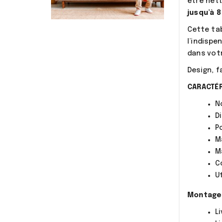
être nett
jusqu’à 8
Cette tab
l’indispe
dans votr
Design, f
CARACTÉR
N
D
Po
M
M
C
U
Montage 
L