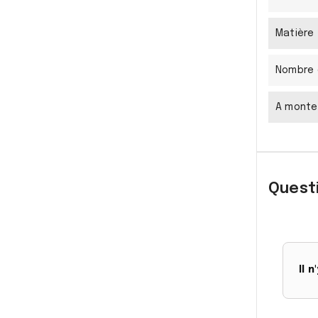
Matière
Nombre 
A monte
Questi
Il 