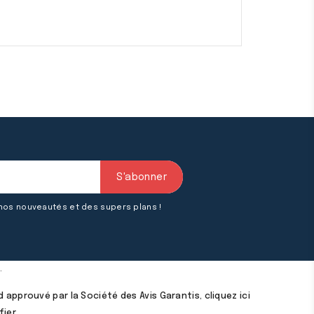
 nos nouveautés et des supers plans !
.
 approuvé par la Société des Avis Garantis,
cliquez ici
fier
.