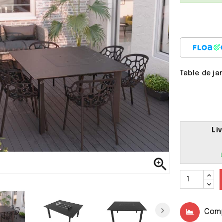
Table de ja
a !
Il sait tout faire avec
ses supers pouvoirs.
Li
Calie
7 Ans

Com