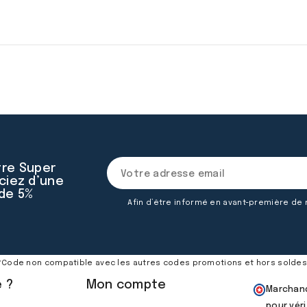
tre Super
ciez d’une
 de 5%
Afin d’être informé en avant-première de
*Code non compatible avec les autres codes promotions et hors soldes
e ?
Mon compte
Marchand
pour véri