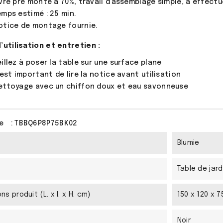
ivré pré monté à 70%, travail d'assemblage simple, à effectu
emps estimé : 25 min.
otice de montage fournie.
’utilisation et entretien :
eillez à poser la table sur une surface plane
l est important de lire la notice avant utilisation
ettoyage avec un chiffon doux et eau savonneuse
e
: TBBQ6P8P75BK02
Blumie
Table de jard
ns produit (L. x l. x H. cm)
150 x 120 x 
Noir