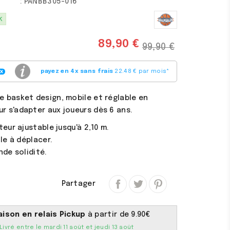
: PANBB305-016
k
89,90 €
99,90 €
payez en 4x sans frais
22.48 € par mois
*
e basket design, mobile et réglable en
r s'adapter aux joueurs dès 6 ans.
eur ajustable jusqu'à 2,10 m.
le à déplacer.
nde solidité.
Partager
aison en relais Pickup
à partir de 9.90€
Livré entre le mardi 11 août et jeudi 13 août