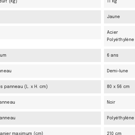
duit (kg)
11 kg
Jaune
Acier
Polyéthylène
mum
6 ans
nneau
Demi-lune
s panneau (L. x H. cm)
80 x 56 cm
panneau
Noir
panneau
Polyéthylène
panier maximum (cm)
210 cm