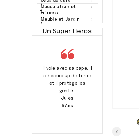

Jeux de café

Musculation et
Fitness

Meuble et Jardin
Un Super Héros
rend soin des
Il vole avec sa cape, il
C’est mon pap
s et les aide.
a beaucoup de force
Augustin
Capucine
et il protège les
7 Ans
gentils.
7 Ans
Jules
5 Ans