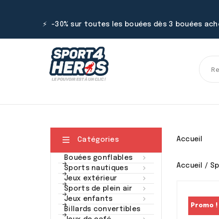
⚡ -30% sur toutes les bouées dès 3 bouées ac

Accueil
Catégories

Bouées gonflables
Accueil
Sp

Sports nautiques

Jeux extérieur

Sports de plein air

Jeux enfants
Promo !
Billards convertibles