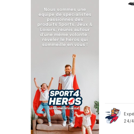
Expé
24/