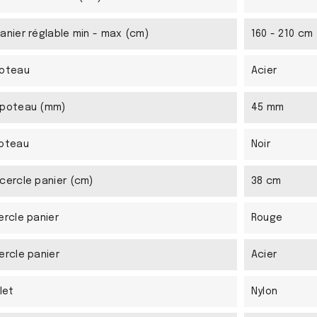
anier réglable min - max (cm)
160 - 210 cm
poteau
Acier
 poteau (mm)
45 mm
poteau
Noir
cercle panier (cm)
38 cm
ercle panier
Rouge
ercle panier
Acier
let
Nylon