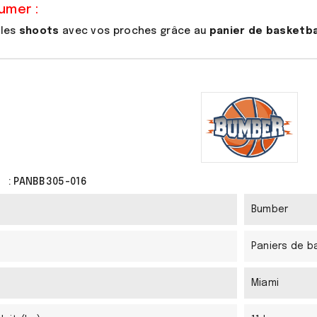
umer :
les
shoots
avec vos proches grâce au
panier de basketba
: PANBB305-016
Bumber
Paniers de b
Miami