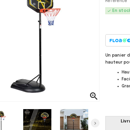
Référence
check
En stoc
Un panier d
hauteur pou
a !
Il sait tout faire avec
ses supers pouvoirs.
Haut
Calie
Faci
7 Ans
Gra

Livr