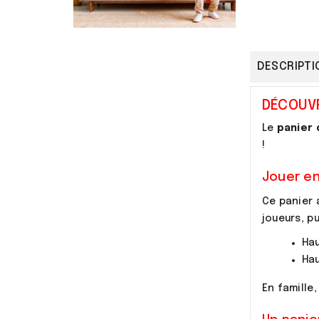
DESCRIPTI
DÉCOUVR
Le
panier 
!
Jouer en
Ce panier 
joueurs, p
Hau
Hau
En famille