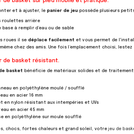
r de basket sur pied mobile et pratique.
onter et à ajuster, le
panier de jeu
possède plusieurs petits
 roulettes arrière
 base à remplir d’eau ou de sable
s roues il se
déplace facilement
et vous permet de l'instal
même chez des amis. Une fois l’emplacement choisi, lestez l
r de basket résistant.
de basket
bénéficie de matériaux solides et de traitements
neau en polyéthylène moulé / soufflé
eau en acier 16 mm
et en nylon résistant aux intempéries et UVs
teau en acier 45 mm
e en polyéthylène sur moule soufflé
s, chocs, fortes chaleurs et grand soleil, votre
jeu de bask