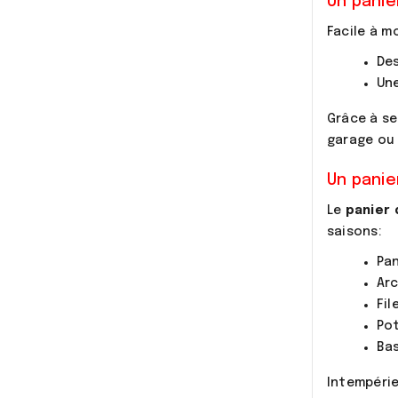
Un panie
Facile à m
Des
Une
Grâce à se
garage ou 
Un panie
Le
panier 
saisons:
Pan
Arc
Fil
Po
Bas
Intempérie