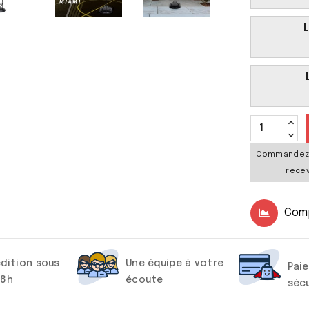
Commandez
recev
Com
dition sous
Une équipe à votre
Pai
48h
écoute
séc