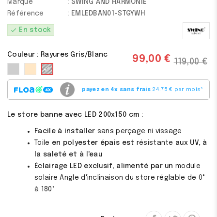
Marque
: SWING AND HARMONIE
Référence
: EMLEDBAN01-STGYWH
check
En stock
Couleur : Rayures Gris/Blanc
99,00 €
119,00 €
Gris
Beige
Rayures
Gris/Blanc
payez en 4x sans frais
24.75 € par mois
*
Le store banne avec LED 200x150 cm :
Facile à installer
sans perçage ni vissage
Toile
en polyester épais est
résistante
aux UV, à
la saleté et à l'eau
Éclairage LED exclusif, alimenté par un
module
solaire
Angle
d'inclinaison du store
réglable de 0°
à 180°