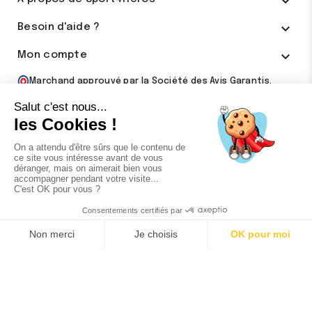


Besoin d'aide ?

Mon compte
Marchand approuvé par la Société des Avis Garantis,
cliquez ici pour vérifier
.
N’hésitez pas à partager votre aventure
avec tous nos membres #Sport4Héros
#TousDesHéros
Nos Mentions légales
Nos conditions générales de vente
9.1
/10
399 avis
Notre politique de confidentialité
Notre charte avis clients