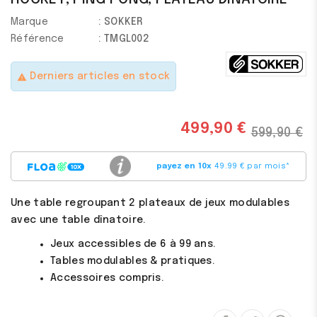
Marque
: SOKKER
Référence
: TMGL002
Derniers articles en stock
warning
499,90 €
599,90 €
payez en 10x
49.99 € par mois
*
Une table regroupant 2 plateaux de jeux modulables
avec une table dînatoire.
Jeux accessibles de 6 à 99 ans.
Tables modulables & pratiques.
Accessoires compris.