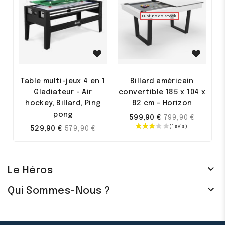
Rupture de stock
Promo !
Table multi-jeux 4 en 1
Billard américain
Gladiateur - Air
convertible 185 x 104 x
hockey, Billard, Ping
82 cm - Horizon
pong
Prix
599,90 €
799,90 €
Prix
529,90 €
579,90 €
de
de
base
base

Le Héros

Qui Sommes-Nous ?