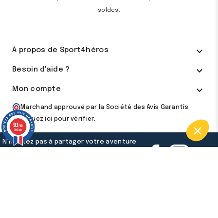
soldes.

À propos de Sport4héros

Besoin d'aide ?

Mon compte
Marchand approuvé par la Société des Avis Garantis,
cliquez ici pour vérifier
.
9.1
/10
399 avis
N’hésitez pas à partager votre aventure
avec tous nos membres #Sport4Héros
#TousDesHéros
Nos Mentions légales
Nos conditions générales de vente
Notre politique de confidentialité