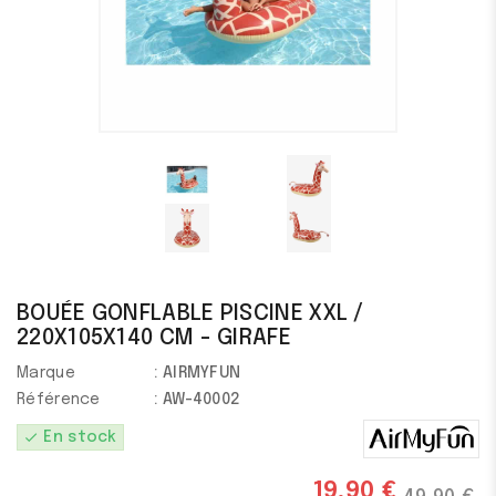
BOUÉE GONFLABLE PISCINE XXL /
220X105X140 CM - GIRAFE
Marque
: AIRMYFUN
Référence
: AW-40002
check
En stock
19,90 €