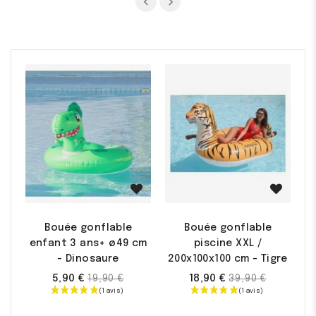
L
Promo !
Promo !
Bouée gonflable
Bouée gonflable
enfant 3 ans+ ø49 cm
piscine XXL /
- Dinosaure
200x100x100 cm - Tigre
Prix
Prix
5,90 €
18,90 €
19,90 €
39,90 €
de
de
base
base