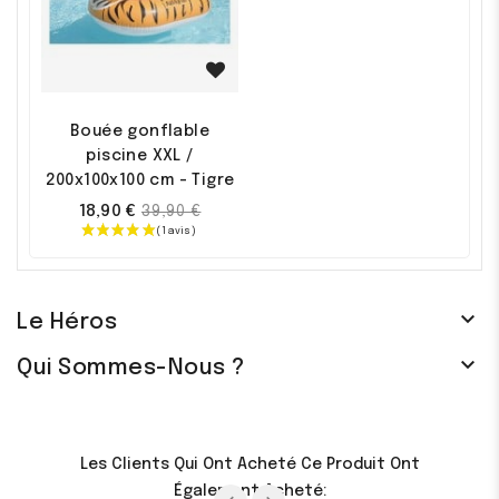
Promo !
Bouée gonflable
piscine XXL /
200x100x100 cm - Tigre
Prix
18,90 €
39,90 €
de
base

Le Héros

Qui Sommes-Nous ?
Les Clients Qui Ont Acheté Ce Produit Ont
Également Acheté: