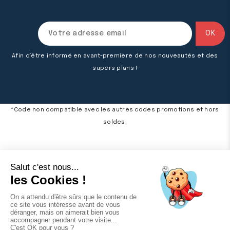
Afin d’être informé en avant-première de nos nouveautés et des
supers plans !
*Code non compatible avec les autres codes promotions et hors
soldes.

À propos de Sport4héros

Besoin d'aide ?

Mon compte
Marchand approuvé par la Société des Avis Garantis,