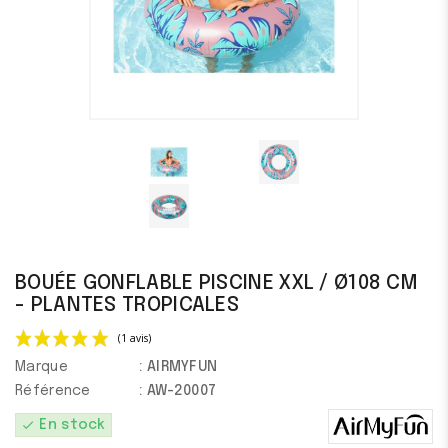
BOUÉE GONFLABLE PISCINE XXL / Ø108 CM
- PLANTES TROPICALES
Marque
: AIRMYFUN
Référence
: AW-20007
check
En stock