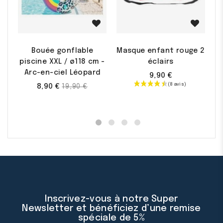
Promo !
Bouée gonflable
Masque enfant rouge 2
piscine XXL / ø118 cm -
éclairs
Arc-en-ciel Léopard
9,90 €
Prix
8,90 €
19,90 €
de
base
Inscrivez-vous à notre Super
Newsletter et bénéficiez d’une remise
spéciale de 5%