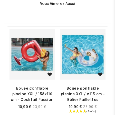
Vous Aimerez Aussi
Promo !
Promo !
Bouée gonflable
Bouée gonflable
piscine XXL / 158x110
piscine XXL / ø115 cm -
cm - Cocktail Passion
Bélier Paillettes
Prix
Prix
10,90 €
10,90 €
23,90 €
28,90 €
de
de