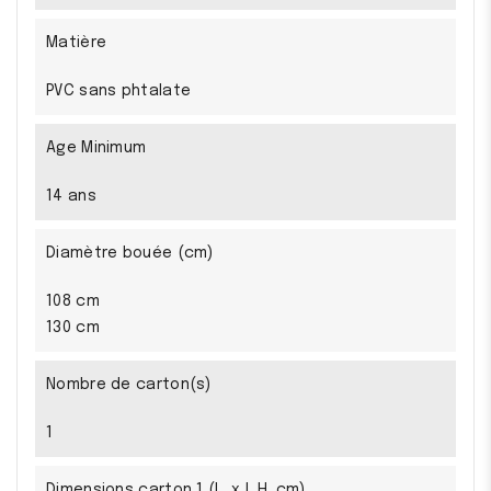
Matière
PVC sans phtalate
Age Minimum
14 ans
Diamètre bouée (cm)
108 cm
130 cm
Nombre de carton(s)
1
Dimensions carton 1 (L. x l. H. cm)