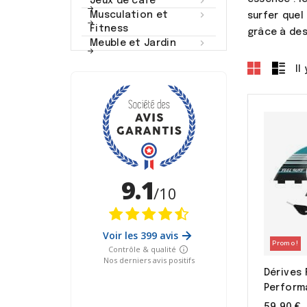

Jeux de café

Musculation et
surfer quel
Fitness
grâce à des

Meuble et Jardin
Il
Promo !
Dérives 
Perform