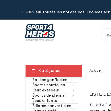
⚡ -30% sur toutes les bouées dès 3 bouées ac

Accueil
Catégories

Bouées gonflables

Sports nautiques

Jeux extérieur
LISTE DE

Sports de plein air

Jeux enfants
Si le Surf 
Billards convertibles
essence : l