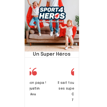
Un Super Héros
st mon papa !
Il sait tout faire avec
Augustin
ses supers pouvoirs.
Calie
7 Ans
7 Ans