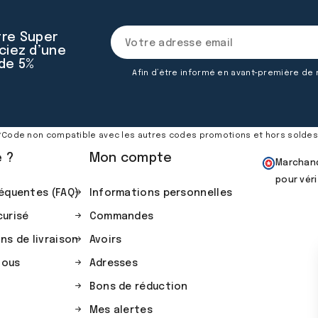
tre Super
ciez d’une
 de 5%
Afin d’être informé en avant-première de
*Code non compatible avec les autres codes promotions et hors soldes
e ?
Mon compte
Marchand
pour véri
équentes (FAQ)
Informations personnelles
urisé
Commandes
ns de livraison
Avoirs
nous
Adresses
Bons de réduction
Mes alertes