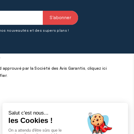
 nos nouveautés et des supers plans !
.
 approuvé par la Société des Avis Garantis,
cliquez ici
fier
.