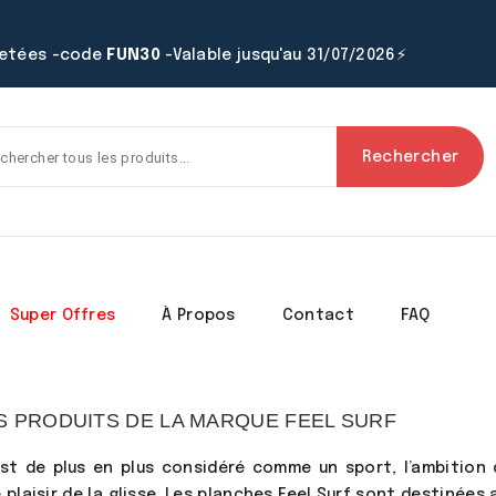
hetées -code
FUN30
-Valable jusqu'au 31/07/2026⚡
Rechercher
Super Offres
À Propos
Contact
FAQ
S PRODUITS DE LA MARQUE FEEL SURF
est de plus en plus considéré comme un sport, l’ambition
e plaisir de la glisse. Les planches Feel Surf sont destinées