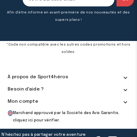
Afin d’être informé en avant-première de nos nouveautés et des
supers plans !
*Code non compatible avec les autres codes promotions et hors
soldes.

À propos de Sport4héros

Besoin d'aide ?

Mon compte
Marchand approuvé par la Société des Avis Garantis,
cliquez ici pour vérifier
.
N’hésitez pas à partager votre aventure